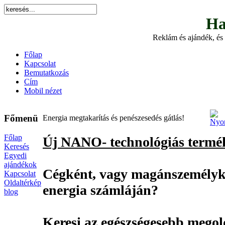
Ha
Reklám és ajándék, és 
Főlap
Kapcsolat
Bemutatkozás
Cím
Mobil nézet
Főmenü
Energia megtakarítás és penészesedés gátlás!
Főlap
Új NANO- technológiás termé
Keresés
Egyedi
ajándékok
Cégként, vagy magánszemélyké
Kapcsolat
Oldaltérkép
energia számláján?
blog
Keresi az egészségesebb megold