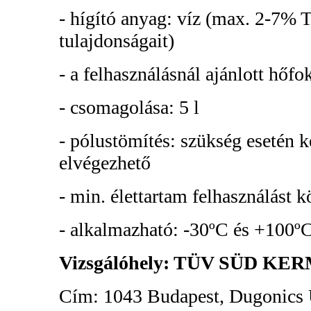
- hígító anyag: víz (max. 2-7% Tú
tulajdonságait)
- a felhasználásnál ajánlott hőfo
- csomagolása: 5 l
- pólustömítés: szükség esetén 
elvégezhető
- min. élettartam felhasználást 
- alkalmazható: -30ºC és +100º
Vizsgálóhely: TÜV SÜD KERMI 
Cím: 1043 Budapest, Dugonics 