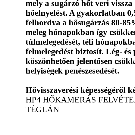
mely a sugárzó hőt veri vissza 
hőelnyelést. A gyakorlatban 0
felhordva a hősugárzás 80-85%-
meleg hónapokban így csökken
túlmelegedését, téli hónapokb
felmelegedést biztosít. Lég- é
köszönhetően jelentősen csökke
helyiségek penészesedését.
Hővisszaverési képességéről ké
HP4 HŐKAMERÁS FELVÉTE
TÉGLÁN