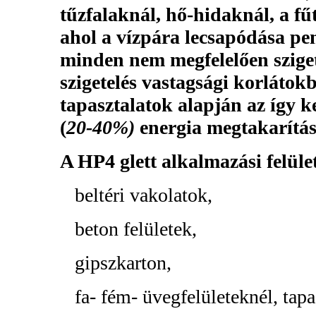
tűzfalaknál, hő-hidaknál, a fűt
ahol a vízpára lecsapódása pen
minden nem megfelelően szigete
szigetelés vastagsági korlátok
tapasztalatok alapján az így k
(
20-40%)
energia megtakarítás 
A HP4 glett alkalmazási felület
beltéri vakolatok,
beton felületek,
gipszkarton,
fa- fém- üvegfelületeknél, tapa