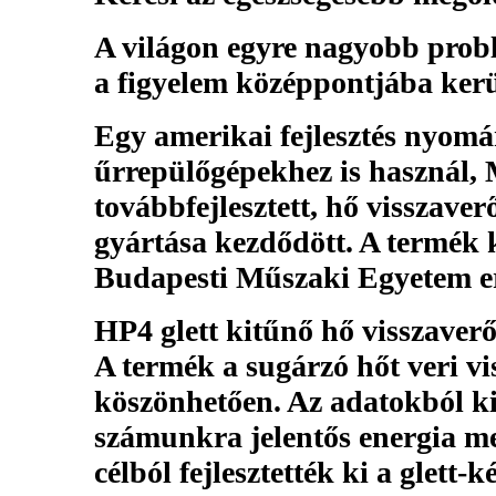
A világon egyre nagyobb probl
a figyelem középpontjába kerü
Egy amerikai fejlesztés nyom
űrrepülőgépekhez is használ,
továbbfejlesztett, hő visszaver
gyártása kezdődött. A termék k
Budapesti Műszaki Egyetem er
HP4
glett kitűnő hő visszaver
A termék a sugárzó hőt veri v
köszönhetően. Az adatokból kit
számunkra jelentős energia m
célból fejlesztették ki a glett