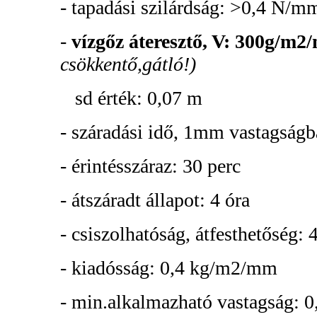
- tapadási szilárdság: >0,4 N/m
-
vízgőz áteresztő, V: 300g/m
2
/
csökkentő,gátló!)
sd érték: 0,07 m
- száradási idő, 1mm vastagságb
- érintésszáraz: 30 perc
- átszáradt állapot: 4 óra
- csiszolhatóság, átfesthetőség: 
- kiadósság: 0,4 kg/m2/mm
- min.alkalmazható vastagság: 