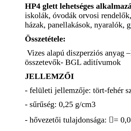
HP4
glett lehetséges alkalmazá
iskolák, óvodák orvosi rendelők
házak, panellakások, nyaralók, g
Összetétele:
Vizes alapú diszperziós anyag 
összetevők- BGL aditívumok
JELLEMZŐI
- felületi jellemzője: tört-fehér s
- sűrűség: 0,25 g/cm3
- hővezetői tulajdonsága: = 0