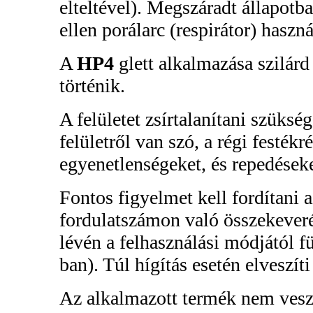
elteltével). Megszáradt állapotb
ellen porálarc (respirátor) haszná
A
HP4
glett alkalmazása szilárd 
történik.
A felületet zsírtalanítani szüksé
felületről van szó, a régi festékré
egyenetlenségeket, és repedéseke
Fontos figyelmet kell fordítani 
fordulatszámon való összekeveré
lévén a felhasználási módjától f
ban). Túl hígítás esetén elveszíti
Az alkalmazott termék nem veszí