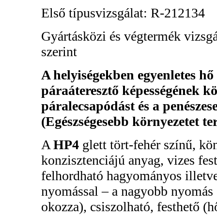
Első típusvizsgálat: R-212134
Gyártásközi és végtermék vizsgá
szerint
A helyiségekben egyenletes hő e
páraáteresztő képességének kö
páralecsapódást és a penészes
(Egészségesebb környezetet te
A
HP4
glett tört-fehér színű, k
konzisztenciájú anyag, vizes fes
felhordható hagyományos illetve 
nyomással – a nagyobb nyomás a
okozza), csiszolható, festhető (