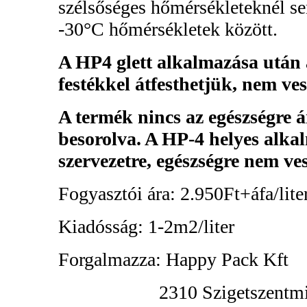
szélsőséges hőmérsékleteknél s
-30°C hőmérsékletek között.
A HP4 glett alkalmazása után a
festékkel átfesthetjük, nem ves
A termék nincs az egészségre 
besorolva. A HP-4 helyes alka
szervezetre, egészségre nem ves
Fogyasztói ára: 2.950Ft+áfa/liter
Kiadósság: 1-2m2/liter
Forgalmazza: Happy Pack Kft
2310 Szigetszentmiklós